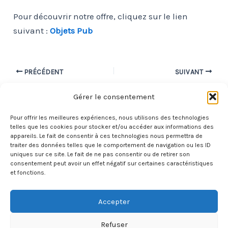
Pour découvrir notre offre, cliquez sur le lien
suivant :
Objets Pub
Navigation
PRÉCÉDENT
SUIVANT
des
Gérer le consentement
articles
Pour offrir les meilleures expériences, nous utilisons des technologies
telles que les cookies pour stocker et/ou accéder aux informations des
appareils. Le fait de consentir à ces technologies nous permettra de
®
traiter des données telles que le comportement de navigation ou les ID
Totalement Ballons Publicitaires
-
LaTige
uniques sur ce site. Le fait de ne pas consentir ou de retirer son
consentement peut avoir un effet négatif sur certaines caractéristiques
et fonctions.
Copyright © 2026 Totalement Ballons Publicitaires
Accepter
Mentions légales
Refuser