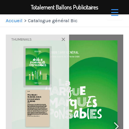
Totalement Ballons Publicitaires
Aller
Accueil
Catalogue général Bic
au
contenu
THUMBNAILS