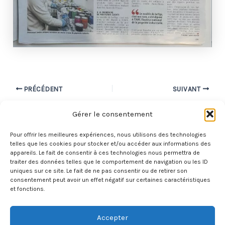
Navigation
PRÉCÉDENT
SUIVANT
des
Gérer le consentement
articles
Pour offrir les meilleures expériences, nous utilisons des technologies
telles que les cookies pour stocker et/ou accéder aux informations des
appareils. Le fait de consentir à ces technologies nous permettra de
®
traiter des données telles que le comportement de navigation ou les ID
Totalement Ballons Publicitaires
-
LaTige
uniques sur ce site. Le fait de ne pas consentir ou de retirer son
consentement peut avoir un effet négatif sur certaines caractéristiques
et fonctions.
Copyright © 2026 Totalement Ballons Publicitaires
Accepter