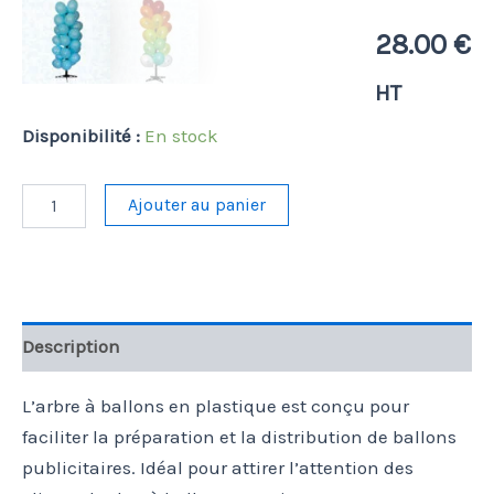
28.00
€
HT
Disponibilité :
En stock
quantité
Ajouter au panier
de
Arbre
à
ballons
en
PVC
Description
L’arbre à ballons en plastique est conçu pour
faciliter la préparation et la distribution de ballons
publicitaires. Idéal pour attirer l’attention des