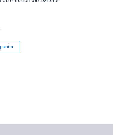
a distribution des ballons.
k
 panier