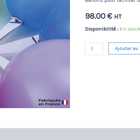
Ballons pour faciliter l
98.00
€
HT
Disponibilité :
En stoc
quantité
Ajouter au
de
Tiges
en
carton
pour
ballons
:
LaTige®
(par
1000)