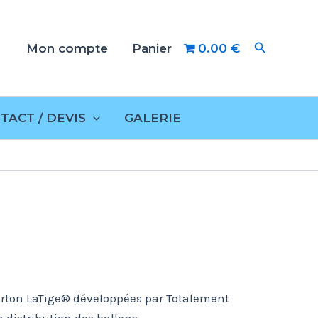
Rechercher
Mon compte
Panier
0.00 €
TACT / DEVIS
GALERIE
carton LaTige® développées par Totalement