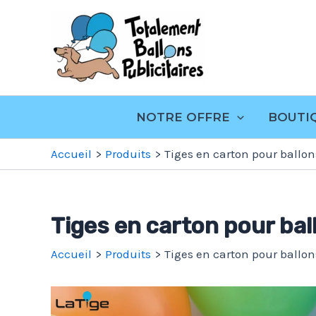
Aller
Totalement
au
Ballons
contenu
Publicitaire
NOTRE OFFRE
BOUTI
Accueil
Produits
Tiges en carton pour ballon
Tiges en carton pour bal
Accueil
Produits
Tiges en carton pour ballon