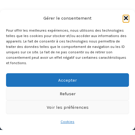
Gérer le consentement
Pour offrir les meilleures expériences, nous utilisons des technologies
telles que les cookies pour stocker et/ou accéder aux informations des
appareils. Le fait de consentir à ces technologies nous permettra de
®
traiter des données telles que le comportement de navigation ou les ID
Totalement Ballons Publicitaires
-
LaTige
uniques sur ce site. Le fait de ne pas consentir ou de retirer son
consentement peut avoir un effet négatif sur certaines caractéristiques
et fonctions.
Copyright © 2026 Totalement Ballons Publicitaires
Accepter
Mentions légales
Refuser
Cookies
CGV
Voir les préférences
Actualités
Cookies
FAQ