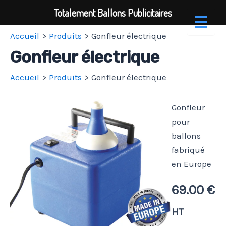
Totalement Ballons Publicitaires
Aller
Accueil
Produits
Gonfleur électrique
au
Gonfleur électrique
contenu
Accueil
Produits
Gonfleur électrique
Gonfleur
pour
ballons
fabriqué
en Europe
69.00
€
HT