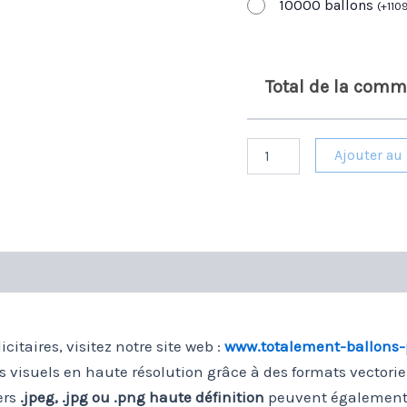
10000 ballons
(
+
110
Total de la com
quantité
Ajouter au
de
Ballons
publicitaires
biodégradables
2
faces
Comment procéder?
identiques
/
1
couleur
itaires, visitez notre site web :
www.totalement-ballons-pu
 visuels en haute résolution grâce à des formats vectorie
ers
.jpeg, .jpg ou .png haute définition
peuvent également ê