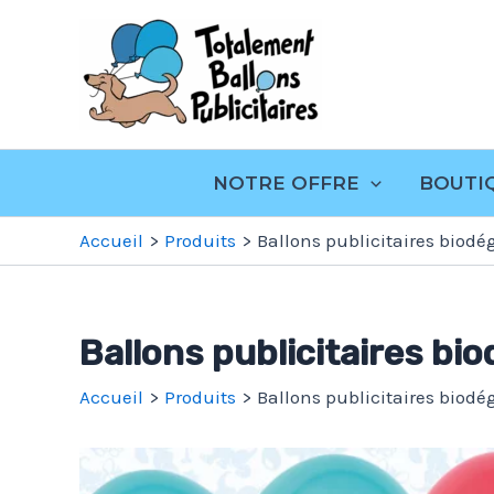
Aller
Totalement
au
Ballons
contenu
Publicitaire
NOTRE OFFRE
BOUTI
Accueil
Produits
Ballons publicitaires biodé
Ballons publicitaires bi
Accueil
Produits
Ballons publicitaires biodé