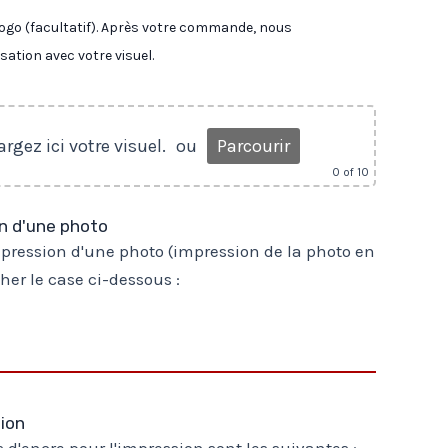
u logo (facultatif). Après votre commande, nous
ation avec votre visuel.
rgez ici votre visuel.
ou
Parcourir
0
of 10
on d'une photo
impression d'une photo (impression de la photo en
cher le case ci-dessous :
sion
 d'encre pour l'impression sont les suivantes :