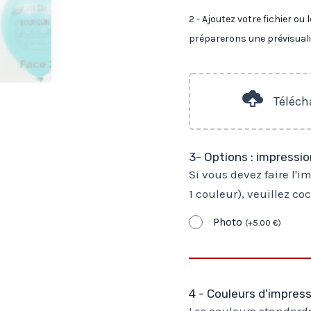
2 - Ajoutez votre fichier o
préparerons une prévisualis
Télécha
3- Options : impressi
Si vous devez faire l'
1 couleur), veuillez co
Photo
(
+
5.00
€
)
4 - Couleurs d'impres
Les couleurs standards