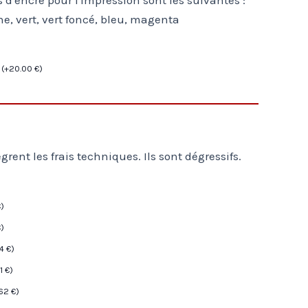
ne, vert, vert foncé, bleu, magenta
e
(
+
20.00
€
)
ègrent les frais techniques. Ils sont dégressifs.
€
)
€
)
64
€
)
71
€
)
.62
€
)