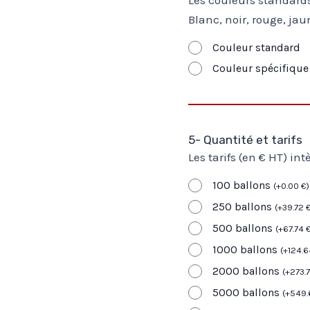
Blanc, noir, rouge, jau
Couleur standard
Couleur spécifiqu
5- Quantité et tarifs
Les tarifs (en € HT) int
100 ballons
(
+
0.00
€
)
250 ballons
(
+
39.72
500 ballons
(
+
67.74
1000 ballons
(
+
124.
2000 ballons
(
+
273.
5000 ballons
(
+
549