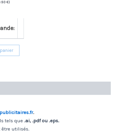
9.93
€
)
mande:
 panier
blicitaires.fr
.
ls tels que
.ai, .pdf ou .eps.
tre utilisés.